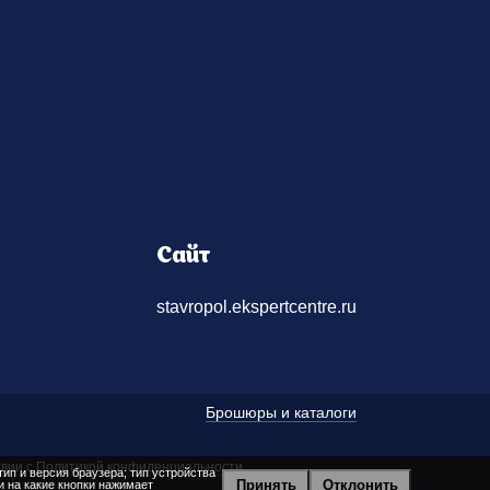
Сайт
stavropol.ekspertcentre.ru
Брошюры и каталоги
твии с
Политикой конфиденциальности
.
ип и версия браузера; тип устройства
Принять
Отклонить
и на какие кнопки нажимает