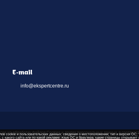
E-mail
info@ekspertcentre.ru
асие на обработку файлов
Cookies
и других персональных данных, в соответс
ов cookie и пользовательских данных: сведения о местоположении; тип и версия ОС; т
Согласие на обработку персональных данных
; с какого сайта или по какой рекламе; язык ОС и браузера; какие страницы открывает 