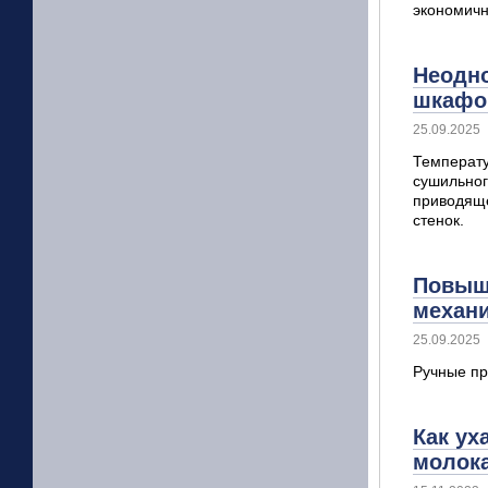
экономичн
Неодно
шкафов
25.09.2025
Температу
сушильног
приводяще
стенок.
Повыше
механи
25.09.2025
Ручные пр
Как ух
молок