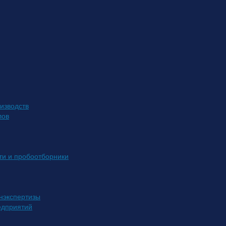
изводств
лов
ти и пробоотборники
нэкспертизы
едприятий