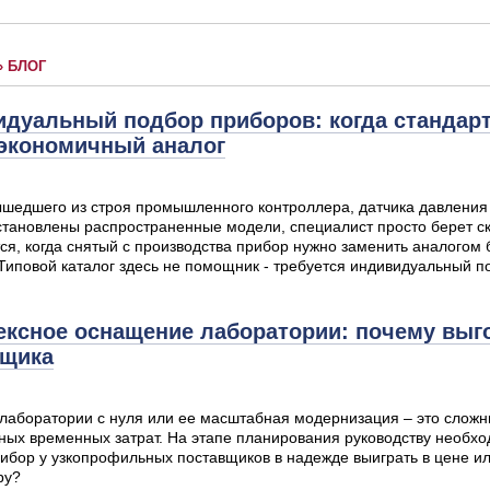
»
БЛОГ
дуальный подбор приборов: когда стандарт
 экономичный аналог
шедшего из строя промышленного контроллера, датчика давления 
становлены распространенные модели, специалист просто берет с
ся, когда снятый с производства прибор нужно заменить аналогом 
Типовой каталог здесь не помощник - требуется индивидуальный п
ксное оснащение лаборатории: почему выго
вщика
лаборатории с нуля или ее масштабная модернизация – это слож
ных временных затрат. На этапе планирования руководству необхо
ибор у узкопрофильных поставщиков в надежде выиграть в цене и
ру?