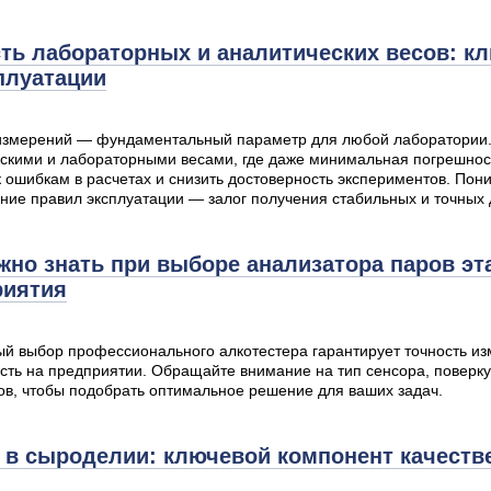
ть лабораторных и аналитических весов: 
плуатации
измерений — фундаментальный параметр для любой лаборатории. 
скими и лабораторными весами, где даже минимальная погрешност
к ошибкам в расчетах и снизить достоверность экспериментов. По
ние правил эксплуатации — залог получения стабильных и точных
жно знать при выборе анализатора паров эт
риятия
й выбор профессионального алкотестера гарантирует точность из
сть на предприятии. Обращайте внимание на тип сенсора, поверку
ов, чтобы подобрать оптимальное решение для ваших задач.
 в сыроделии: ключевой компонент качеств