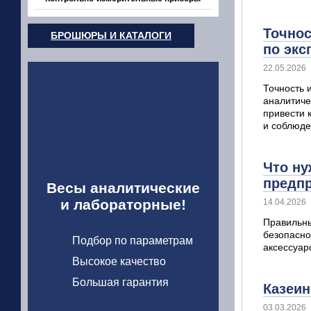
Точнос
БРОШЮРЫ И КАТАЛОГИ
по экс
22.05.2026
Точность 
аналитиче
привести 
и соблюде
Что ну
предп
Весы аналитические
и лабораторные!
14.04.2026
Правильны
безопасно
Подбор по параметрам
аксессуар
Высокое качество
Большая гарантия
Казеин
03.03.2026