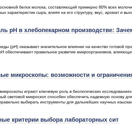
основной белок молока, составляющий примерно 80% всех молочны
ых характеристик сыра, влияя на его структуру, вкус, аромат и вых
ль pH в хлебопекарном производстве: Зачем
реды (pH) оказывает значительное влияние на качество готовой п
pH обеспечивают правильное развитие микроорганизмов, влияющих
ые микроскопы: возможности и ограничени
микроскопы играют ключевую роль в биологических исследования
ый световой микроскоп способен обеспечить надежную основу для 
правильно выбирать инструменты для дальнейших научных изыска
ные критерии выбора лабораторных сит