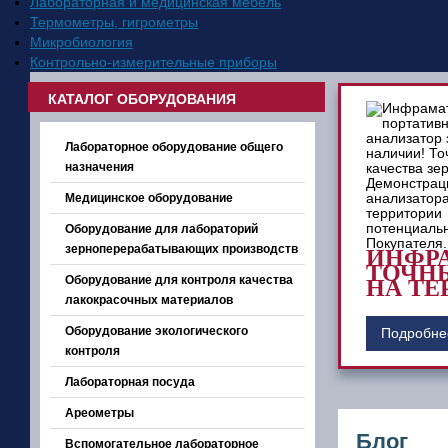
Лабораторная и медицинская мебель
Термометры, гигрометры
Микробиология
Контрольно-измерительные приборы
КАТАЛОГ ОБОРУДОВАНИЯ
Лабораторное оборудование общего
назначения
Медицинское оборудование
Оборудование для лабораторий
зерноперерабатывающих производств
ИНФРА
ТОЧНЫ
Оборудование для контроля качества
НА ТЕ
лакокрасочных материалов
Оборудование экологического
Подробне
контроля
Лабораторная посуда
Ареометры
Блог
Вспомогательное лабораторное