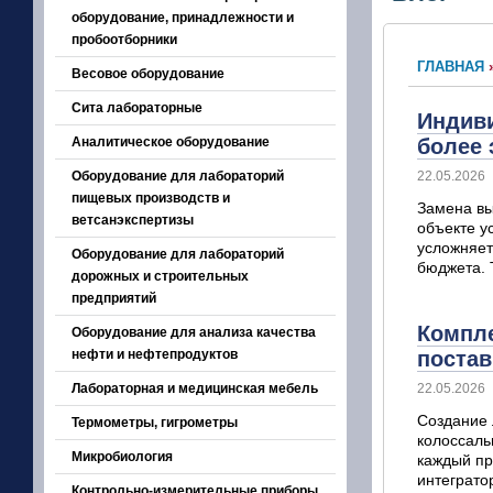
оборудование, принадлежности и
пробоотборники
ГЛАВНАЯ
Весовое оборудование
Сита лабораторные
Индиви
Аналитическое оборудование
более
Оборудование для лабораторий
22.05.2026
пищевых производств и
Замена вы
ветсанэкспертизы
объекте у
усложняет
Оборудование для лабораторий
бюджета. 
дорожных и строительных
предприятий
Компле
Оборудование для анализа качества
нефти и нефтепродуктов
поста
Лабораторная и медицинская мебель
22.05.2026
Создание 
Термометры, гигрометры
колоссаль
Микробиология
каждый пр
интеграто
Контрольно-измерительные приборы