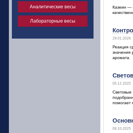
Аналитические весы
Казеин — 
качественн
Лабораторные весы
Контро
29.01.2026
Реакция с
значения 
аромата.
Светов
05.12.2025
Световые 
подобранн
помогает 
Основ
08.10.2025