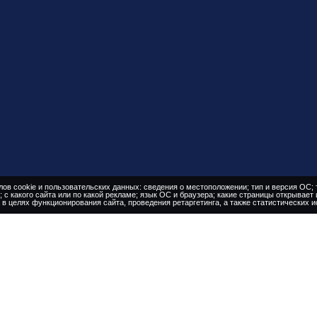
ов cookie и пользовательских данных: сведения о местоположении; тип и версия ОС; т
; с какого сайта или по какой рекламе; язык ОС и браузера; какие страницы открывает 
в целях функционирования сайта, проведения ретаргетинга, а также статистических и