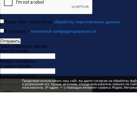
*
Я даю свое согласие на
обработку персональных данных
.
*
Я согласен с
политикой конфиденциальности
.
Отправить
Заказ обратного звонка
Имя Отчество:
Номер телефона:
с кодом города
Когда позвонить?
Продолжая использовать наш сайт, вы даете согласие на обработку файл
и разрешение его экрана; источник, откуда пользователь пришел на сайт
пользователь; IP-адрес — с помощью интернет-сервиса Яндекс.Метрика 
*
Я даю свое согласие на
обработку персональных данных
.
*
Я согласен с
политикой конфиденциальности
.
Отправить заявку