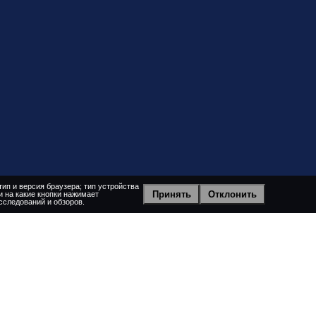
ип и версия браузера; тип устройства
Принять
Отклонить
и на какие кнопки нажимает
сследований и обзоров.