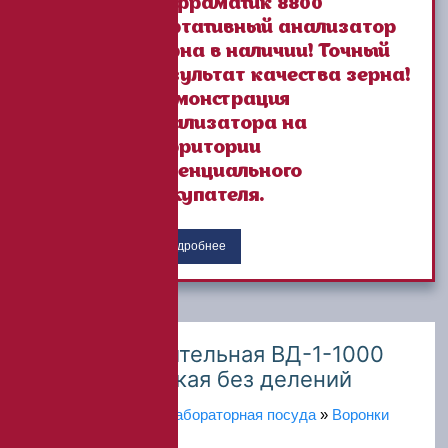
Инфраматик 8800
портативный анализатор
зерна в наличии! Точный
результат качества зерна!
Демонстрация
анализатора на
территории
потенциального
Покупателя.
Подробнее
Воронка делительная ВД-1-1000
цилиндрическая без делений
Главная
»
Каталог
»
Лабораторная посуда
»
Воронки
лабораторные