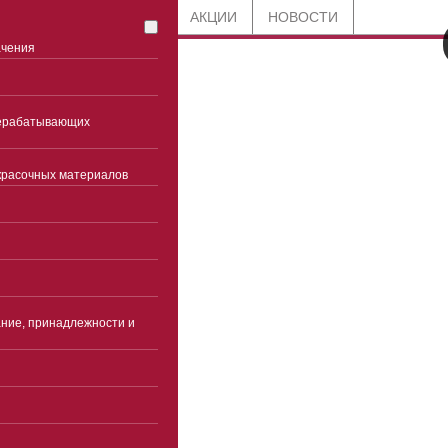
СТАТЬИ
БЛОГ
АКЦИИ
НОВОСТИ
ачения
8 800 201-91-89
рерабатывающих
по всей России
красочных материалов
Ставрополь
Часы работы
Пн-чт 9:00-18:00(без
перерыва)
ние, принадлежности и
Пятница 9:00-17:00(без
перерыва)
Суббота, воскресенье -
выходные
info@ekspertcentre.ru