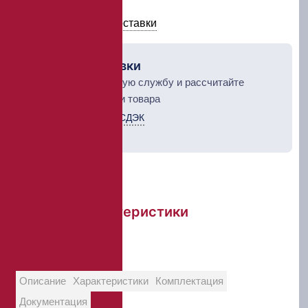
Условия оплаты и доставки
Рассчет доставки
Выберите курьерскую службу и рассчитайте
стоимость доставки товара
Курьерская служба СДЭК
ТК Деловые линии
Краткие характеристики
Объем:
1000
Диаметр:
85±5,0 мм
Описание
Характеристики
Комплектация
Документация